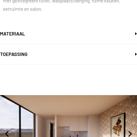
met geïntegreerd toilet, wasplaats/berging, ruime keuken,
eetruimte en salon.
MATERIAAL
TOEPASSING