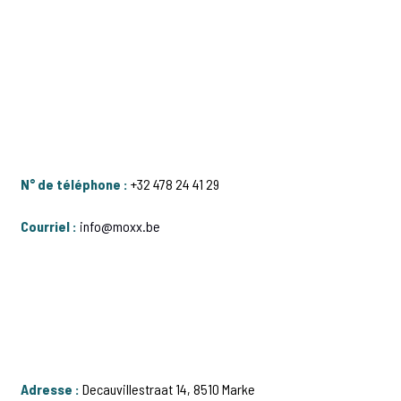
Copyright © 2026
Site réalisé par Studio Copain
N° de téléphone :
+32 478 24 41 29
Courriel :
info@moxx.be
Adresse :
Decauvillestraat 14, 8510 Marke